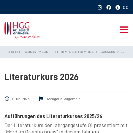
Togg
HEILIG-GEIST-GYMNASIUM
>
AKTUELLE THEMEN
>
ALLGEMEIN
>
LITERATURKURS 2026
Literaturkurs 2026
11. Mai 2026
Kategorie:
Allgemein
Aufführungen des Literaturkurses 2025/26
Der Literaturkurs der Jahrgangsstufe Q1 präsentiert mit
„Mord im Orientexpress“ in diesem Jahr ein