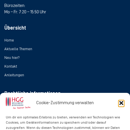
Bürozeiten:
Mo – Fr: 7:20 – 15:50 Uhr
Übersicht
Home
Aktuelle Themen
Neu hier?
Kontakt
Anleitungen
Rechtliche Informationen
Cookie-Zustimmung verwalten
Impressum
Datenschutz
Um dir ein optimales Erlebnis zu bieten, verwenden wir Technologien wie
Cookies, um Geräteinformationen zu speichern und/oder darauf
Cookie-Richtlinie
zuzugreifen. Wenn du diesen Technologien zustimmst, können wir Daten