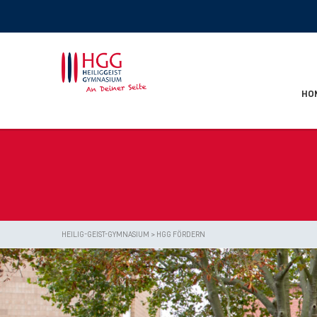
HO
HEILIG-GEIST-GYMNASIUM
>
HGG FÖRDERN