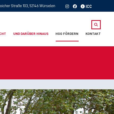
oicher Straße 103, 52146 Würselen
ICHT
UND DARÜBER HINAUS
HGG FÖRDERN
KONTAKT