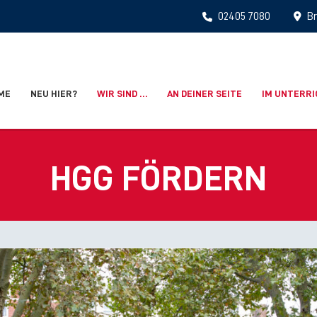
02405 7080
Br
ME
NEU HIER?
WIR SIND …
AN DEINER SEITE
IM UNTERR
HGG FÖRDERN