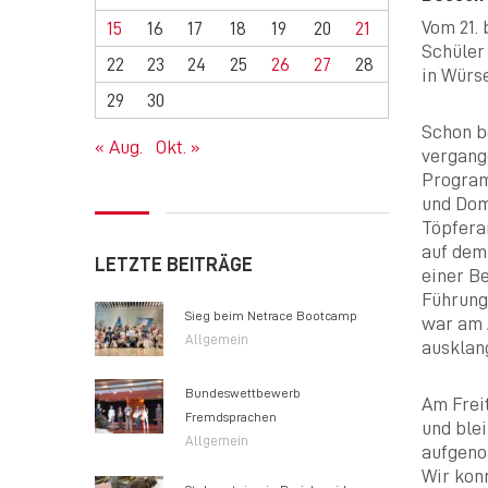
Vom 21.
15
16
17
18
19
20
21
Schüler
22
23
24
25
26
27
28
in Würse
29
30
Schon b
« Aug.
Okt. »
vergang
Program
und Dom
Töpfera
auf dem
LETZTE BEITRÄGE
einer B
Führung
Sieg beim Netrace Bootcamp
war am 
Allgemein
ausklan
Bundeswettbewerb
Am Frei
Fremdsprachen
und blei
Allgemein
aufgeno
Wir kon