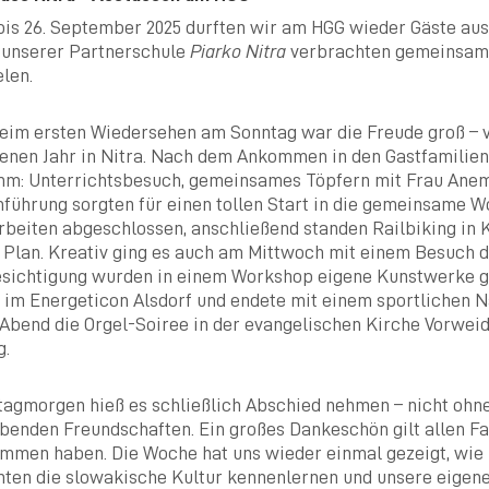
 bis 26. September 2025 durften wir am HGG wieder Gäste au
 unserer Partnerschule
Piarko Nitra
verbrachten gemeinsam m
len.
eim ersten Wiedersehen am Sonntag war die Freude groß – v
enen Jahr in Nitra. Nach dem Ankommen in den Gastfamilie
m: Unterrichtsbesuch, gemeinsames Töpfern mit Frau Anemü
führung sorgten für einen tollen Start in die gemeinsame 
rbeiten abgeschlossen, anschließend standen Railbiking in
 Plan. Kreativ ging es auch am Mittwoch mit einem Besuch 
esichtigung wurden in einem Workshop eigene Kunstwerke ge
 im Energeticon Alsdorf und endete mit einem sportlichen
Abend die Orgel-Soiree in der evangelischen Kirche Vorweid
g.
tagmorgen hieß es schließlich Abschied nehmen – nicht ohn
benden Freundschaften. Ein großes Dankeschön gilt allen Fam
mmen haben. Die Woche hat uns wieder einmal gezeigt, wie 
nten die slowakische Kultur kennenlernen und unsere eigen