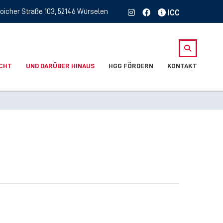
oicher Straße 103, 52146 Würselen
ICHT
UND DARÜBER HINAUS
HGG FÖRDERN
KONTAKT