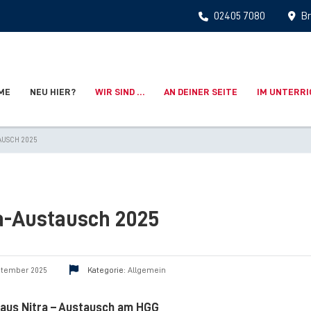
02405 7080
Br
ME
NEU HIER?
WIR SIND …
AN DEINER SEITE
IM UNTERR
AUSCH 2025
a-Austausch 2025
ptember 2025
Kategorie:
Allgemein
aus Nitra – Austausch am HGG