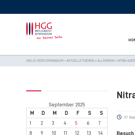
HO
HEILIG-GEIST-GYMNASIUM
>
AKTUELLE THEMEN
>
ALLGEMEIN
>
NITRA-AUST
Nitr
September 2025
M
D
M
D
F
S
S
27. Se
1
2
3
4
5
6
7
8
9
10
11
12
13
14
Besuch 