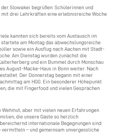
s der Slowakei begrüßen: Schülerinnen und
it drei Lehrkräften eine erlebnisreiche Woche
iele kannten sich bereits vom Austausch im
n startete am Montag das abwechslungsreiche
ller sowie ein Ausflug nach Aachen mit Stadt-
Woche. Am Dienstag wurden zunächst die
 Kalterherberg und ein Bummel durch Monschau
des August-Macke-Haus in Bonn weiter: Nach
staltet. Der Donnerstag begann mit einer
 Nachmittag am HGG. Ein besonderer Höhepunkt
en, die mit Fingerfood und vielen Gesprächen
e Wehmut, aber mit vielen neuen Erfahrungen
ilien, die unsere Gäste so herzlich
bereichernd internationale Begegnungen sind:
e vermitteln – und gemeinsam unvergessliche