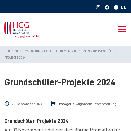
Togg
HEILIG-GEIST-GYMNASIUM
>
AKTUELLE THEMEN
>
ALLGEMEIN
>
GRUNDSCHÜLER-
PROJEKTE 2024
Grundschüler-Projekte 2024
25. September 2024
Kategorie:
Allgemein
,
Veranstaltung
Grundschüler-Projekte 2024
Am 09.November findet der diesjährige Projekttag für