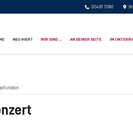
02405 7080
Br
ME
NEU HIER?
WIR SIND …
AN DEINER SEITE
IM UNTERR
gefunden.
nzert