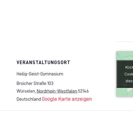
VERANSTALTUNGSORT
Klic
Klic
Heilig-Geist-Gymnasium
Cook
Cook
dies
dies
Broicher Straße 103
Würselen
,
Nordrhein-Westfalen
52146
Google Karte anzeigen
Deutschland