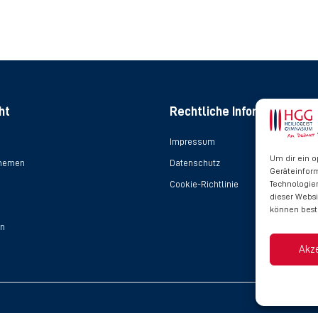
ht
Rechtliche Informationen
Impressum
Um dir ein o
Themen
Datenschutz
Geräteinfor
Cookie-Richtlinie
Technologien
dieser Websi
können best
en
Akz