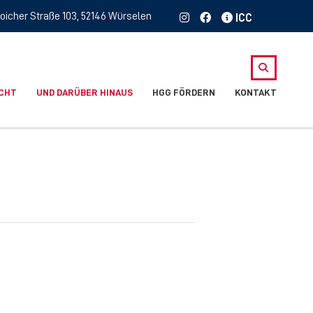
oicher Straße 103, 52146 Würselen
ICHT
UND DARÜBER HINAUS
HGG FÖRDERN
KONTAKT