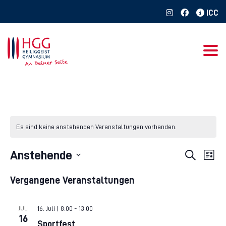
Togg
Es sind keine anstehenden Veranstaltungen vorhanden.
Vera
Anstehende
Verans
Suche
Liste
Ansi
Datum
Navi
Suche
Vergangene Veranstaltungen
wählen.
und
16. Juli | 8:00
-
13:00
JULI
Ansich
16
Sportfest