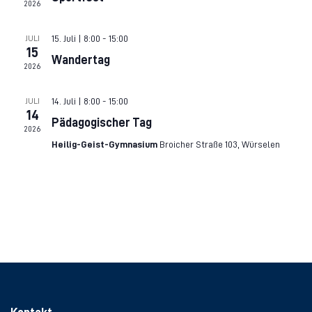
2026
Naviga
15. Juli | 8:00
-
15:00
JULI
15
Wandertag
2026
14. Juli | 8:00
-
15:00
JULI
14
Pädagogischer Tag
2026
Heilig-Geist-Gymnasium
Broicher Straße 103, Würselen