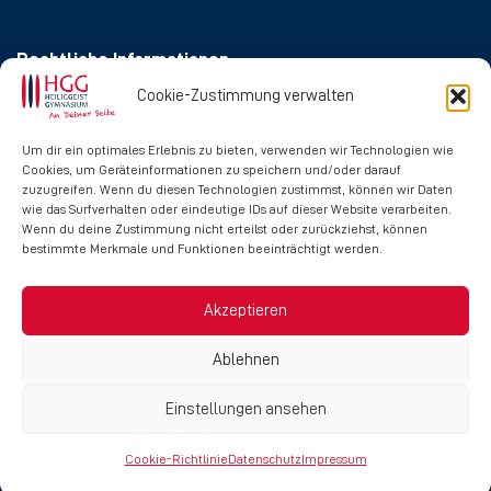
Rechtliche Informationen
Cookie-Zustimmung verwalten
Impressum
Datenschutz
Um dir ein optimales Erlebnis zu bieten, verwenden wir Technologien wie
Cookies, um Geräteinformationen zu speichern und/oder darauf
Cookie-Richtlinie
zuzugreifen. Wenn du diesen Technologien zustimmst, können wir Daten
wie das Surfverhalten oder eindeutige IDs auf dieser Website verarbeiten.
Wenn du deine Zustimmung nicht erteilst oder zurückziehst, können
Social Media
bestimmte Merkmale und Funktionen beeinträchtigt werden.
Akzeptieren
Ablehnen
Einstellungen ansehen
Copyright © 2024 Heilig-Geist-Gymnasium
Cookie-Richtlinie
Datenschutz
Impressum