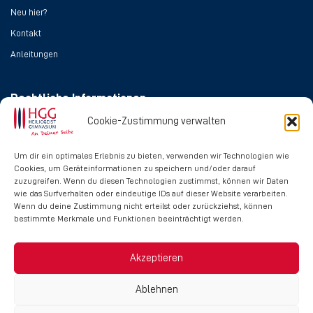
Neu hier?
Kontakt
Anleitungen
Rechtliche Informationen
Cookie-Zustimmung verwalten
Impressum
Datenschutz
Um dir ein optimales Erlebnis zu bieten, verwenden wir Technologien wie
Cookies, um Geräteinformationen zu speichern und/oder darauf
Cookie-Richtlinie
zuzugreifen. Wenn du diesen Technologien zustimmst, können wir Daten
wie das Surfverhalten oder eindeutige IDs auf dieser Website verarbeiten.
Wenn du deine Zustimmung nicht erteilst oder zurückziehst, können
Social Media
bestimmte Merkmale und Funktionen beeinträchtigt werden.
Akzeptieren
Ablehnen