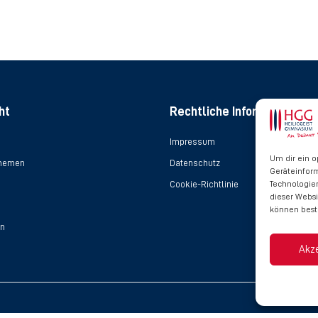
ht
Rechtliche Informationen
Impressum
Um dir ein o
Themen
Datenschutz
Geräteinfor
Cookie-Richtlinie
Technologien
dieser Websi
können best
en
Akz