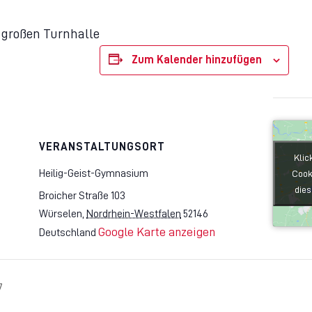
r großen Turnhalle
Zum Kalender hinzufügen
VERANSTALTUNGSORT
Klic
Klic
Heilig-Geist-Gymnasium
Cook
Cook
dies
dies
Broicher Straße 103
Würselen
,
Nordrhein-Westfalen
52146
Google Karte anzeigen
Deutschland
7