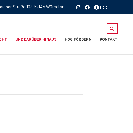
oicher Straße 103, 52146 Würselen
ICHT
UND DARÜBER HINAUS
HGG FÖRDERN
KONTAKT