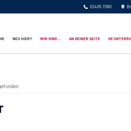
02405 7080
Br
ME
NEU HIER?
WIR SIND …
AN DEINER SEITE
IM UNTERR
gefunden.
r