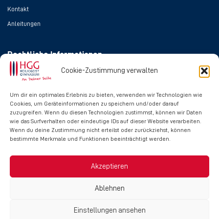
Kontakt
Anleitungen
Rechtliche Informationen
Cookie-Zustimmung verwalten
Impressum
Datenschutz
Um dir ein optimales Erlebnis zu bieten, verwenden wir Technologien wie
Cookies, um Geräteinformationen zu speichern und/oder darauf
Cookie-Richtlinie
zuzugreifen. Wenn du diesen Technologien zustimmst, können wir Daten
wie das Surfverhalten oder eindeutige IDs auf dieser Website verarbeiten.
Wenn du deine Zustimmung nicht erteilst oder zurückziehst, können
Social Media
bestimmte Merkmale und Funktionen beeinträchtigt werden.
Akzeptieren
Ablehnen
Einstellungen ansehen