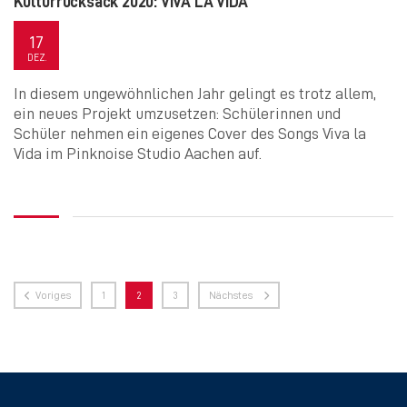
Kulturrucksack 2020: VIVA LA VIDA
17
DEZ.
In diesem ungewöhnlichen Jahr gelingt es trotz allem,
ein neues Projekt umzusetzen: Schülerinnen und
Schüler nehmen ein eigenes Cover des Songs Viva la
Vida im Pinknoise Studio Aachen auf.
Voriges
1
2
3
Nächstes