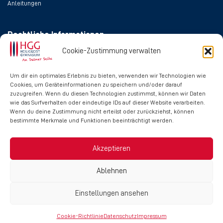
Anleitungen
Rechtliche Informationen
Cookie-Zustimmung verwalten
Impressum
Datenschutz
Um dir ein optimales Erlebnis zu bieten, verwenden wir Technologien wie
Cookies, um Geräteinformationen zu speichern und/oder darauf
Cookie-Richtlinie
zuzugreifen. Wenn du diesen Technologien zustimmst, können wir Daten
wie das Surfverhalten oder eindeutige IDs auf dieser Website verarbeiten.
Wenn du deine Zustimmung nicht erteilst oder zurückziehst, können
Social Media
bestimmte Merkmale und Funktionen beeinträchtigt werden.
Akzeptieren
Ablehnen
Einstellungen ansehen
Copyright © 2024 Heilig-Geist-Gymnasium
Cookie-Richtlinie
Datenschutz
Impressum