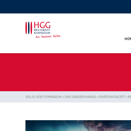
HO
HEILIG-GEIST-GYMNASIUM
>
UND DARÜBER HINAUS
>
FAHRTENKONZEPT
>
B