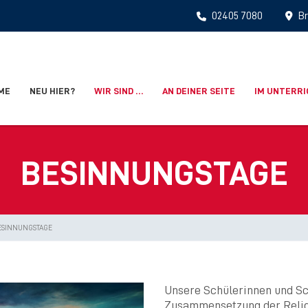
02405 7080
Br
ME
NEU HIER?
WIR SIND …
AN DEINER SEITE
IM UNTERR
BESINNUNGSTAGE
ESINNUNGSTAGE
Unsere Schülerinnen und Sch
Zusammensetzung der Relig