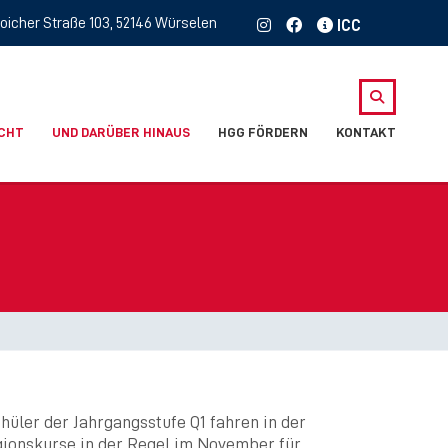
oicher Straße 103, 52146 Würselen
ICHT
UND DARÜBER HINAUS
HGG FÖRDERN
KONTAKT
üler der Jahrgangsstufe Q1 fahren in der
ionskurse in der Regel im November für