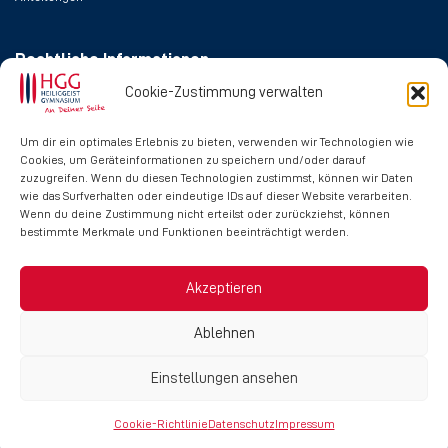
Rechtliche Informationen
Cookie-Zustimmung verwalten
Impressum
Datenschutz
Um dir ein optimales Erlebnis zu bieten, verwenden wir Technologien wie
Cookies, um Geräteinformationen zu speichern und/oder darauf
Cookie-Richtlinie
zuzugreifen. Wenn du diesen Technologien zustimmst, können wir Daten
wie das Surfverhalten oder eindeutige IDs auf dieser Website verarbeiten.
Wenn du deine Zustimmung nicht erteilst oder zurückziehst, können
Social Media
bestimmte Merkmale und Funktionen beeinträchtigt werden.
Akzeptieren
Ablehnen
Einstellungen ansehen
Copyright © 2024 Heilig-Geist-Gymnasium
Cookie-Richtlinie
Datenschutz
Impressum