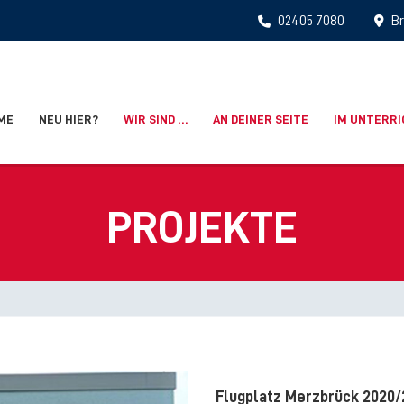
02405 7080
Br
ME
NEU HIER?
WIR SIND …
AN DEINER SEITE
IM UNTERR
PROJEKTE
Flugplatz Merzbrück 2020/2