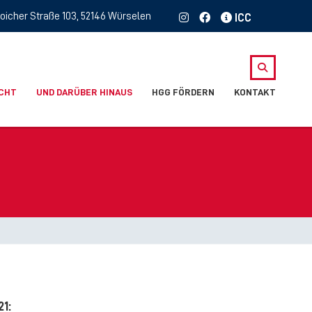
oicher Straße 103, 52146 Würselen
ICHT
UND DARÜBER HINAUS
HGG FÖRDERN
KONTAKT
1: