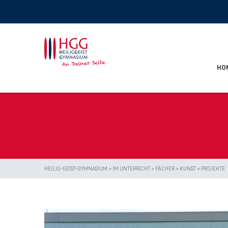
HO
HEILIG-GEIST-GYMNASIUM
>
IM UNTERRICHT
>
FÄCHER
>
KUNST
>
PROJEKTE