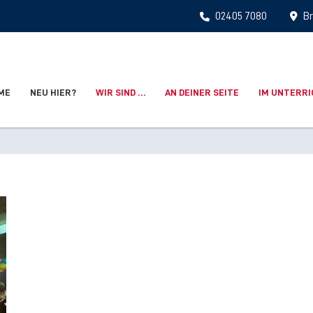
02405 7080
Br
ME
NEU HIER?
WIR SIND …
AN DEINER SEITE
IM UNTERR