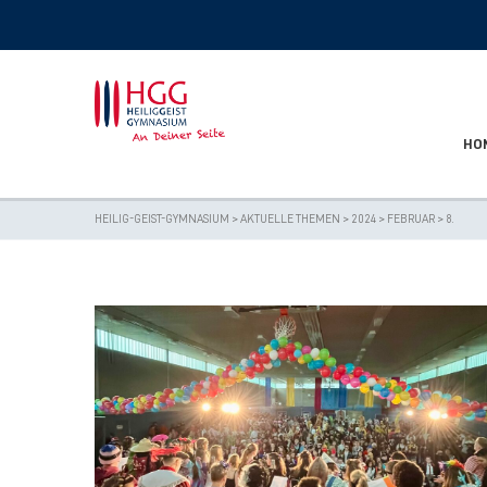
HO
HEILIG-GEIST-GYMNASIUM
>
AKTUELLE THEMEN
>
2024
>
FEBRUAR
>
8.