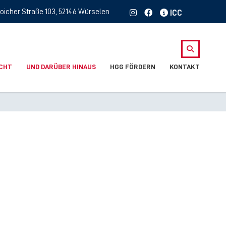
oicher Straße 103, 52146 Würselen
ICHT
UND DARÜBER HINAUS
HGG FÖRDERN
KONTAKT