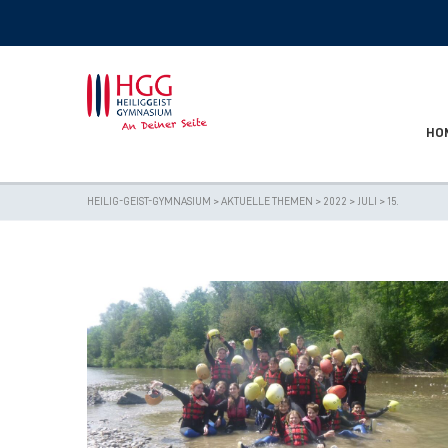
HO
HEILIG-GEIST-GYMNASIUM
>
AKTUELLE THEMEN
>
2022
>
JULI
>
15.