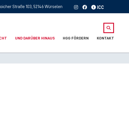
oicher Straße 103, 52146 Würselen
ICHT
UND DARÜBER HINAUS
HGG FÖRDERN
KONTAKT