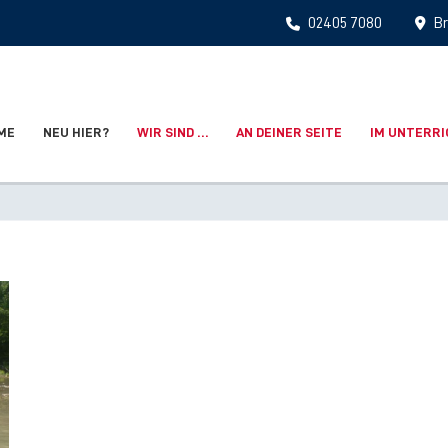
02405 7080
Br
ME
NEU HIER?
WIR SIND …
AN DEINER SEITE
IM UNTERR